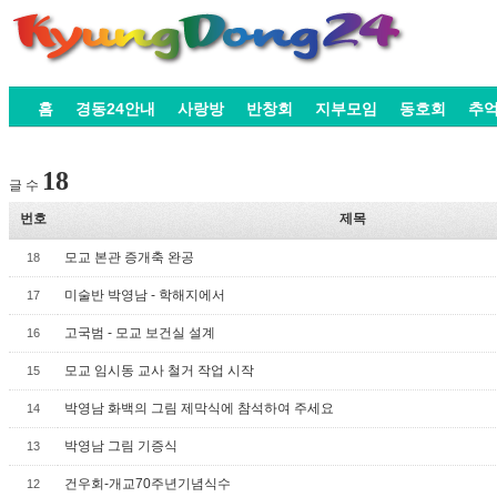
홈
경동24안내
사랑방
반창회
지부모임
동호회
추
18
글 수
번호
제목
모교 본관 증개축 완공
18
미술반 박영남 - 학해지에서
17
고국범 - 모교 보건실 설계
16
모교 임시동 교사 철거 작업 시작
15
박영남 화백의 그림 제막식에 참석하여 주세요
14
박영남 그림 기증식
13
건우회-개교70주년기념식수
12