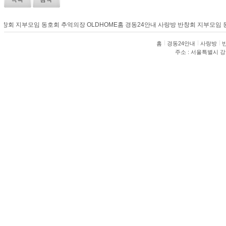
창회
지부모임
동호회
추억의장
OLDHOME
홈
경동24안내
사랑방
반창회
지부모임
동
홈
경동24안내
사랑방
주소 : 서울특별시 강