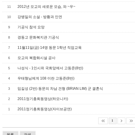
2012년 모교의 새로운 모습, 와 ~우~
11
강병일의 소설 - 방황과 인연
10
기공식 참석 요망
9
경동고 문화복지관 기공식
8
11월11일(금) 14명 동문 1학년 직업교육
7
모교의 복합화시설 공사
6
나성식 - 1인시위 국회앞에서 고동준(8반)
5
우태형님에게 108 이란 고동준(8반)
4
임길성 (2반) 동문의 차남 건형 (BRIAN LIM) 군 결혼식
3
2011정기총회동영상(하모니카)
2
2011정기총회동영상(자이브공연)
1
1
목록
검색