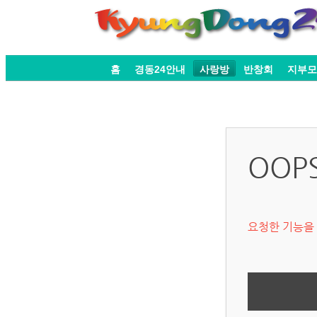
홈
경동24안내
사랑방
반창회
지부모
OOP
요청한 기능을 