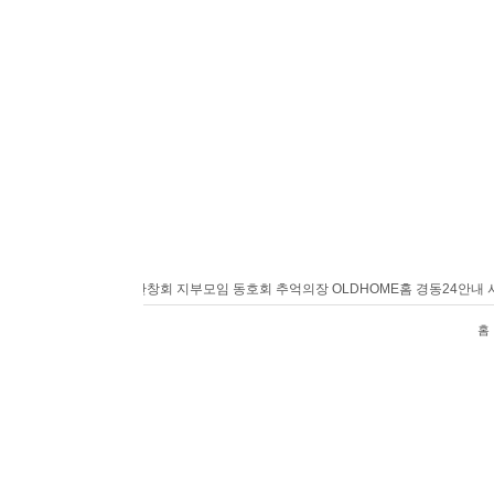
홈
경동24안내
사랑방
반창회
지부모임
동호회
추억의장
OLDHOME
홈
경동24안내
사
홈