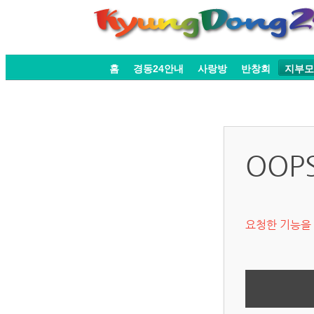
홈
경동24안내
사랑방
반창회
지부모
OOP
요청한 기능을 