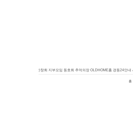
홈
경동24안내
사랑방
반창회
지부모임
동호회
추억의장
OLDHOME
홈
경동24안내
사
홈