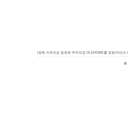
홈
경동24안내
사랑방
반창회
지부모임
동호회
추억의장
OLDHOME
홈
경동24안내
사
홈