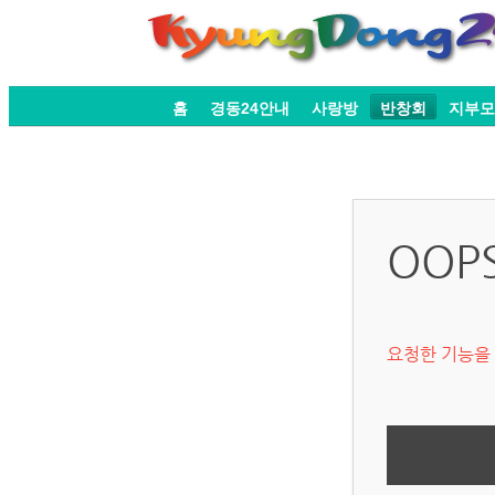
홈
경동24안내
사랑방
반창회
지부모
OOP
요청한 기능을 