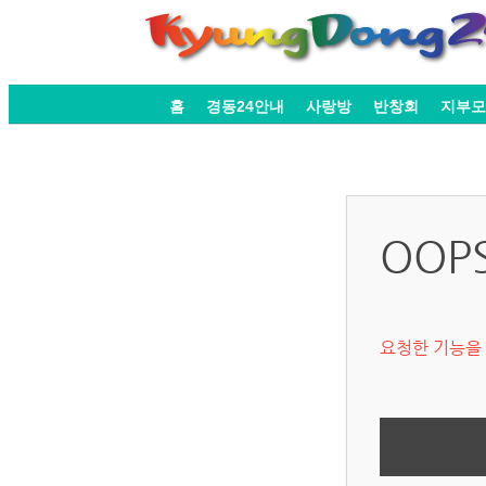
홈
경동24안내
사랑방
반창회
지부모
OOP
요청한 기능을 