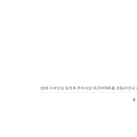
홈
경동24안내
사랑방
반창회
지부모임
동호회
추억의장
OLDHOME
홈
경동24안내
사
홈