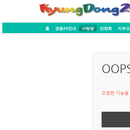
홈
경동24안내
사랑방
반창회
지부모
OOP
요청한 기능을 