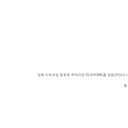
홈
경동24안내
사랑방
반창회
지부모임
동호회
추억의장
OLDHOME
홈
경동24안내
사
홈