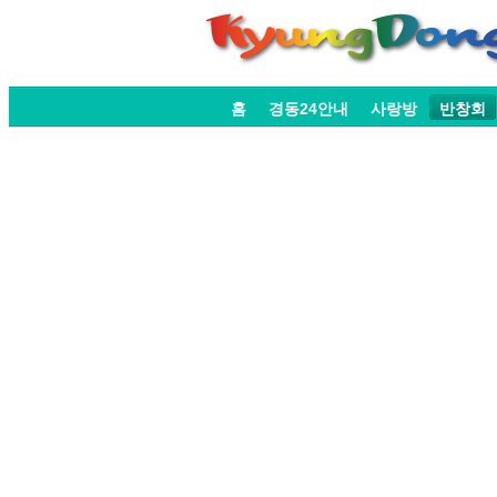
홈
경동24안내
사랑방
반창회