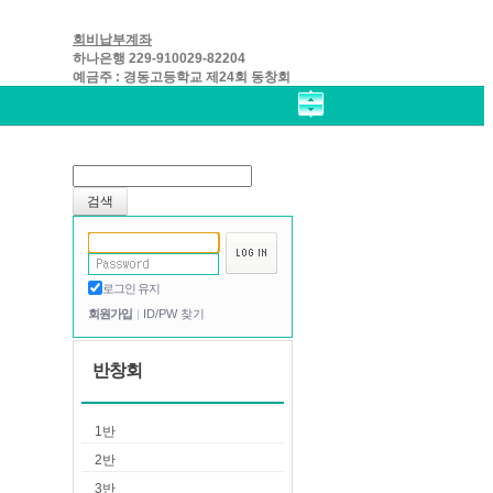
회비납부계좌
하나은행 229-910029-82204
예금주 : 경동고등학교 제24회 동창회
로그인 유지
회원가입
ID/PW 찾기
반창회
1반
2반
3반