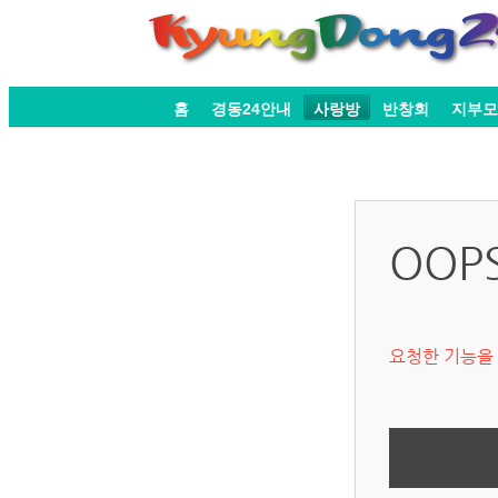
홈
경동24안내
사랑방
반창회
지부모
OOP
요청한 기능을 