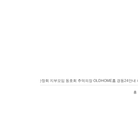
홈
경동24안내
사랑방
반창회
지부모임
동호회
추억의장
OLDHOME
홈
경동24안내
사
홈