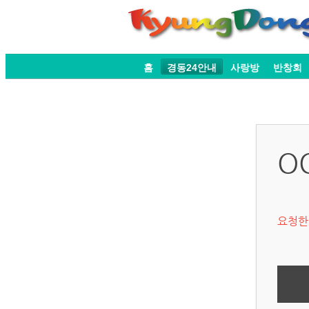
홈
경동24안내
사랑방
반창회
O
요청한