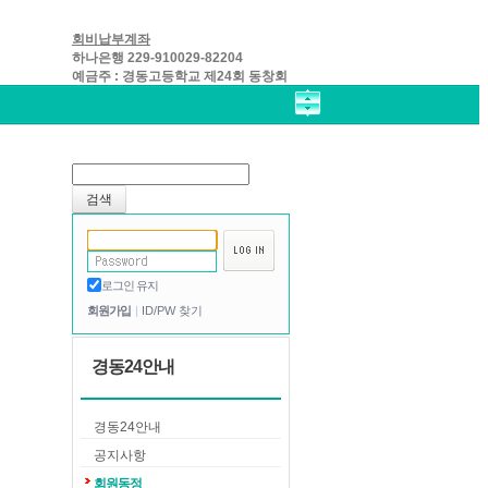
회비납부계좌
하나은행 229-910029-82204
예금주 : 경동고등학교 제24회 동창회
로그인 유지
회원가입
ID/PW 찾기
경동24안내
경동24안내
공지사항
회원동정