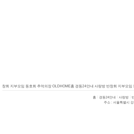
창회
지부모임
동호회
추억의장
OLDHOME
홈
경동24안내
사랑방
반창회
지부모임
동
홈
경동24안내
사랑방
주소 : 서울특별시 강