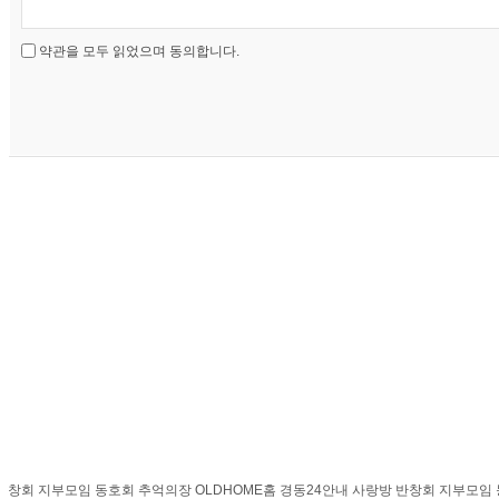
약관을 모두 읽었으며 동의합니다.
창회
지부모임
동호회
추억의장
OLDHOME
홈
경동24안내
사랑방
반창회
지부모임
동