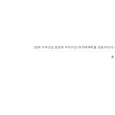
홈
경동24안내
사랑방
반창회
지부모임
동호회
추억의장
OLDHOME
홈
경동24안내
사
홈