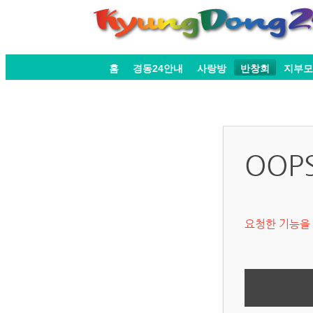
홈
경동24안내
사랑방
반창회
지부모
OOP
요청한 기능을 