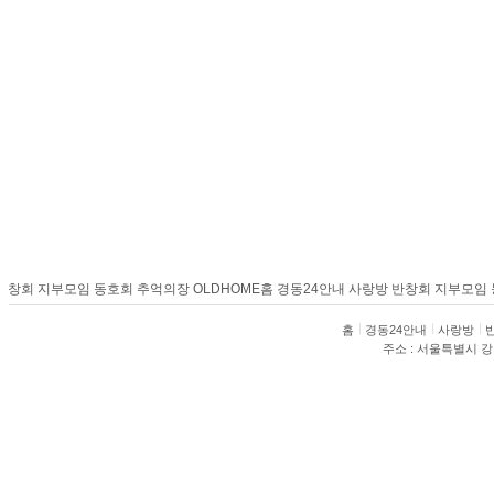
창회
지부모임
동호회
추억의장
OLDHOME
홈
경동24안내
사랑방
반창회
지부모임
동
홈
경동24안내
사랑방
주소 : 서울특별시 강